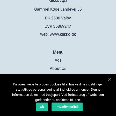
web:
www.klikko.dk
Menu
Ads
About Us
Cookies
På vores website bruges cookies til at huske dine indstillinger,
Contact
statistik og personalisering af indhold og annoncer. Denne
Sitemap
information deles med tredjepart. Ved fortsat brug af websiden
godkender du cookiepolitikken.
Ok
Privatlivspolitik