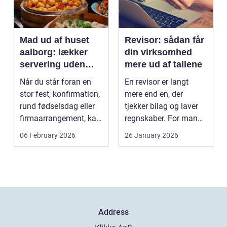
Mad ud af huset
Revisor: sådan får
aalborg: lækker
din virksomhed
servering uden
mere ud af tallene
stress
Når du står foran en
En revisor er langt
stor fest, konfirmation,
mere end en, der
rund fødselsdag eller
tjekker bilag og laver
firmaarrangement, kan
regnskaber. For mange
planlægnin...
mindre og mellemst...
06 February 2026
26 January 2026
Address