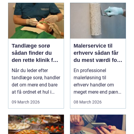
Tandlæge sorø
Malerservice til
sådan finder du
erhverv sådan får
den rette klinik for
du mest værdi for
dig
pengene
Når du leder efter
En professionel
tandlæge sorø, handler
malerløsning til
det om mere end bare
erhverv handler om
at få ordnet et hul i
meget mere end pæne
tanden. For man...
vægge. Malerarbejde
09 March 2026
08 March 2026
påvirker...