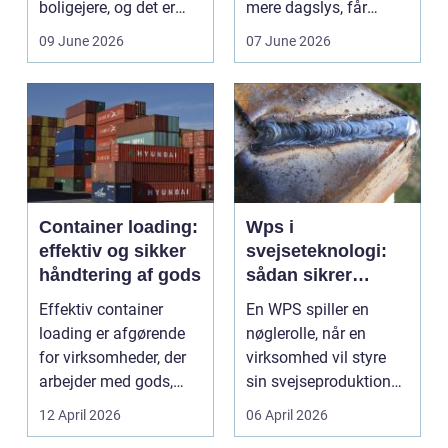
boligejere, og det er
mere dagslys, får
ikke uden grund. Når
boligen eller virksom...
09 June 2026
07 June 2026
b...
Container loading:
Wps i
effektiv og sikker
svejseteknologi:
håndtering af gods
sådan sikrer
virksomheder
Effektiv container
En WPS spiller en
kvalitet og
loading er afgørende
nøglerolle, når en
sporbarhed
for virksomheder, der
virksomhed vil styre
arbejder med gods,
sin svejseproduktion
skrot eller ...
sikkert, ensartet og ...
12 April 2026
06 April 2026