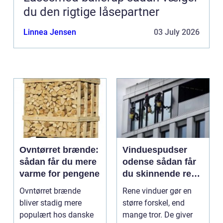
du den rigtige låsepartner
Linnea Jensen
03 July 2026
Ovntørret brænde:
Vinduespudser
sådan får du mere
odense sådan får
varme for pengene
du skinnende rene
ruder året rundt
Ovntørret brænde
Rene vinduer gør en
bliver stadig mere
større forskel, end
populært hos danske
mange tror. De giver