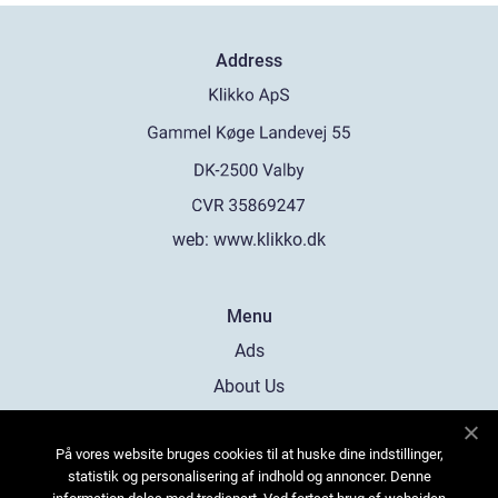
Address
web:
www.klikko.dk
Menu
Ads
About Us
Cookies
På vores website bruges cookies til at huske dine indstillinger,
Contact
statistik og personalisering af indhold og annoncer. Denne
Sitemap