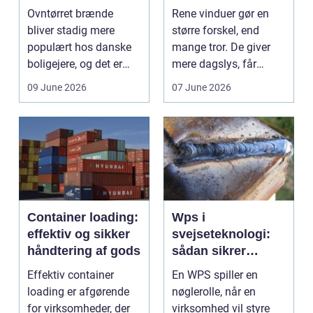
ruder året rundt
Ovntørret brænde
Rene vinduer gør en
bliver stadig mere
større forskel, end
populært hos danske
mange tror. De giver
boligejere, og det er
mere dagslys, får
ikke uden grund. Når
boligen eller virksom...
09 June 2026
07 June 2026
b...
Container loading:
Wps i
effektiv og sikker
svejseteknologi:
håndtering af gods
sådan sikrer
virksomheder
Effektiv container
En WPS spiller en
kvalitet og
loading er afgørende
nøglerolle, når en
sporbarhed
for virksomheder, der
virksomhed vil styre