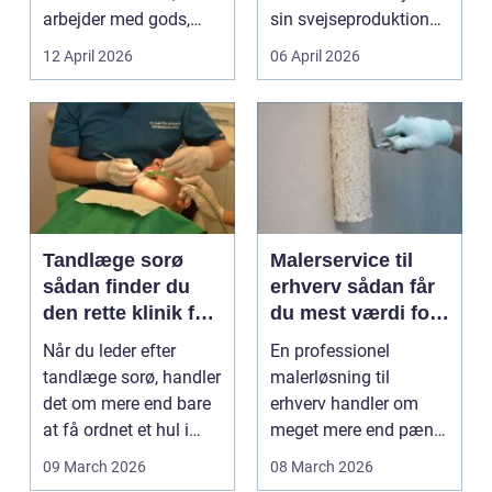
arbejder med gods,
sin svejseproduktion
skrot eller ...
sikkert, ensartet og ...
12 April 2026
06 April 2026
Tandlæge sorø
Malerservice til
sådan finder du
erhverv sådan får
den rette klinik for
du mest værdi for
dig
pengene
Når du leder efter
En professionel
tandlæge sorø, handler
malerløsning til
det om mere end bare
erhverv handler om
at få ordnet et hul i
meget mere end pæne
tanden. For man...
vægge. Malerarbejde
09 March 2026
08 March 2026
påvirker...