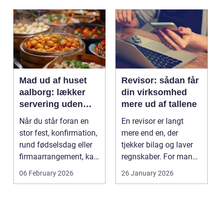
Mad ud af huset
Revisor: sådan får
aalborg: lækker
din virksomhed
servering uden
mere ud af tallene
stress
Når du står foran en
En revisor er langt
stor fest, konfirmation,
mere end en, der
rund fødselsdag eller
tjekker bilag og laver
firmaarrangement, kan
regnskaber. For mange
planlægnin...
mindre og mellemst...
06 February 2026
26 January 2026