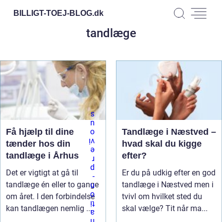
BILLIGT-TOEJ-BLOG.
dk
tandlæge
Få hjælp til dine
Tandlæge i Næstved –
tænder hos din
hvad skal du kigge
tandlæge i Århus
efter?
Det er vigtigt at gå til
Er du på udkig efter en god
tandlæge én eller to gange
tandlæge i Næstved men i
om året. I den forbindelse
tvivl om hvilket sted du
kan tandlægen nemlig ...
skal vælge? Tit når ma...