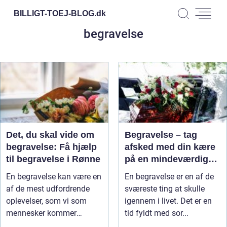
BILLIGT-TOEJ-BLOG.
dk
begravelse
Det, du skal vide om
Begravelse – tag
begravelse: Få hjælp
afsked med din kære
til begravelse i Rønne
på en mindeværdig
måde
En begravelse kan være en
En begravelse er en af de
af de mest udfordrende
sværeste ting at skulle
oplevelser, som vi som
igennem i livet. Det er en
mennesker kommer
tid fyldt med sor...
igennem. De...