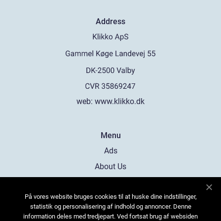
Address
web:
www.klikko.dk
Menu
Ads
About Us
Cookies
På vores website bruges cookies til at huske dine indstillinger,
Contact
statistik og personalisering af indhold og annoncer. Denne
Sitemap
information deles med tredjepart. Ved fortsat brug af websiden