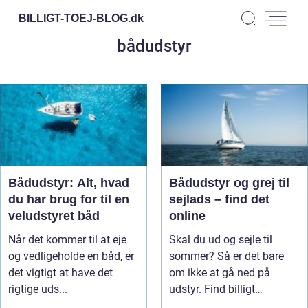
BILLIGT-TOEJ-BLOG.
dk
bådudstyr
Bådudstyr: Alt, hvad
Bådudstyr og grej til
du har brug for til en
sejlads – find det
veludstyret båd
online
Når det kommer til at eje
Skal du ud og sejle til
og vedligeholde en båd, er
sommer? Så er det bare
det vigtigt at have det
om ikke at gå ned på
rigtige uds...
udstyr. Find billigt
bådudstyr ...