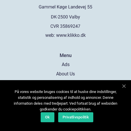
web:
www.klikko.dk
Menu
Ads
About Us
Cookies
På vores website bruges cookies til at huske dine indstillinger,
Contact
statistik og personalisering af indhold og annoncer. Denne
Sitemap
information deles med tredjepart. Ved fortsat brug af websiden
godkender du cookiepolitikken.
Ok
Privatlivspolitik