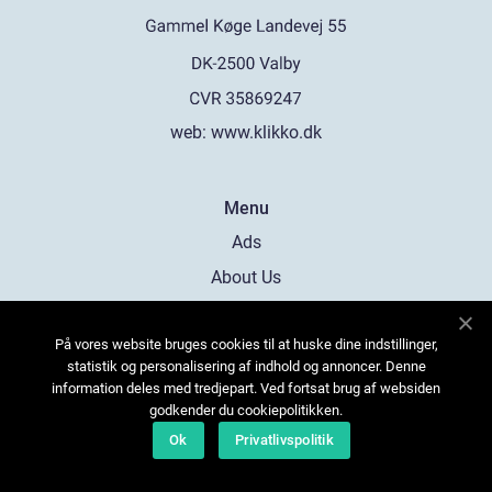
web:
www.klikko.dk
Menu
Ads
About Us
Cookies
På vores website bruges cookies til at huske dine indstillinger,
Contact
statistik og personalisering af indhold og annoncer. Denne
Sitemap
information deles med tredjepart. Ved fortsat brug af websiden
godkender du cookiepolitikken.
Ok
Privatlivspolitik